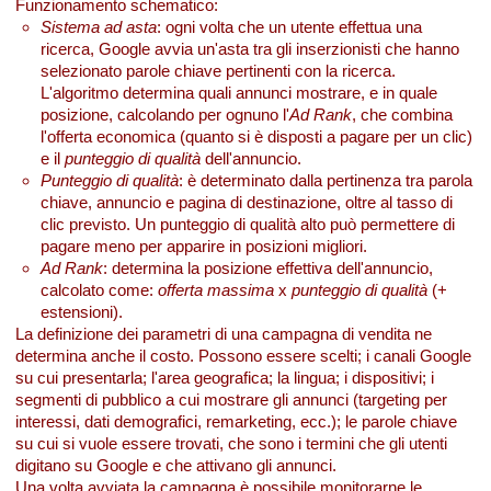
Funzionamento schematico:
Sistema ad asta
: ogni volta che un utente effettua una
ricerca, Google avvia un'asta tra gli inserzionisti che hanno
selezionato parole chiave pertinenti con la ricerca.
L'algoritmo determina quali annunci mostrare, e in quale
posizione, calcolando per ognuno l'
Ad Rank
, che combina
l'offerta economica (quanto si è disposti a pagare per un clic)
e il
punteggio di qualità
dell'annuncio.
Punteggio di qualità
: è determinato dalla pertinenza tra parola
chiave, annuncio e pagina di destinazione, oltre al tasso di
clic previsto. Un punteggio di qualità alto può permettere di
pagare meno per apparire in posizioni migliori.
Ad Rank
: determina la posizione effettiva dell'annuncio,
calcolato come:
offerta massima
x
punteggio di qualità
(+
estensioni).
La definizione dei parametri di una campagna di vendita ne
determina anche il costo. Possono essere scelti; i canali Google
su cui presentarla; l'area geografica; la lingua; i dispositivi; i
segmenti di pubblico a cui mostrare gli annunci (targeting per
interessi, dati demografici, remarketing, ecc.); le parole chiave
su cui si vuole essere trovati, che sono i termini che gli utenti
digitano su Google e che attivano gli annunci.
Una volta avviata la campagna è possibile monitorarne le