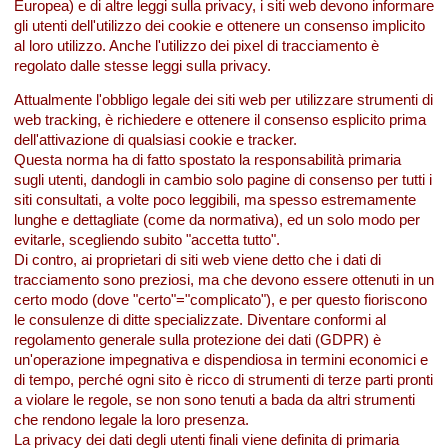
Europea) e di altre leggi sulla privacy, i siti web devono informare
gli utenti dell'utilizzo dei cookie e ottenere un consenso implicito
al loro utilizzo. Anche l'utilizzo dei pixel di tracciamento è
regolato dalle stesse leggi sulla privacy.
Attualmente l'obbligo legale dei siti web per utilizzare strumenti di
web tracking, è richiedere e ottenere il consenso esplicito prima
dell'attivazione di qualsiasi cookie e tracker.
Questa norma ha di fatto spostato la responsabilità primaria
sugli utenti, dandogli in cambio solo pagine di consenso per tutti i
siti consultati, a volte poco leggibili, ma spesso estremamente
lunghe e dettagliate (come da normativa), ed un solo modo per
evitarle, scegliendo subito "accetta tutto".
Di contro, ai proprietari di siti web viene detto che i dati di
tracciamento sono preziosi, ma che devono essere ottenuti in un
certo modo (dove "certo"="complicato"), e per questo fioriscono
le consulenze di ditte specializzate. Diventare conformi al
regolamento generale sulla protezione dei dati (GDPR) è
un'operazione impegnativa e dispendiosa in termini economici e
di tempo, perché ogni sito è ricco di strumenti di terze parti pronti
a violare le regole, se non sono tenuti a bada da altri strumenti
che rendono legale la loro presenza.
La privacy dei dati degli utenti finali viene definita di primaria