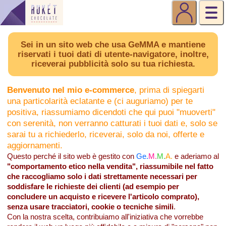
Sei in un sito web che usa GeMMA e mantiene
riservati i tuoi dati di utente‑navigatore, inoltre,
riceverai pubblicità solo su tua richiesta.
Benvenuto nel mio e-commerce
, prima di spiegarti
una particolarità eclatante e (ci auguriamo) per te
positiva, riassumiamo dicendoti che qui puoi "muoverti"
con serenità, non verranno catturati i tuoi dati e, solo se
sarai tu a richiederlo, riceverai, solo da noi, offerte e
aggiornamenti.
Questo perché il sito web è gestito con
Ge.
M.
M.
A.
e aderiamo al
"comportamento etico nella vendita", riassumibile nel fatto
che raccogliamo solo i dati strettamente necessari per
soddisfare le richieste dei clienti (ad esempio per
concludere un acquisto e ricevere l'articolo comprato),
senza usare tracciatori, cookie o tecniche simili
.
Con la nostra scelta, contribuiamo all'iniziativa che vorrebbe