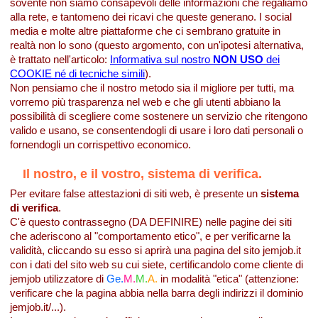
sovente non siamo consapevoli delle informazioni che regaliamo
alla rete, e tantomeno dei ricavi che queste generano. I social
media e molte altre piattaforme che ci sembrano gratuite in
realtà non lo sono (questo argomento, con un'ipotesi alternativa,
è trattato nell'articolo:
Informativa sul nostro
NON USO
dei
COOKIE né di tecniche simili
).
Non pensiamo che il nostro metodo sia il migliore per tutti, ma
vorremo più trasparenza nel web e che gli utenti abbiano la
possibilità di scegliere come sostenere un servizio che ritengono
valido e usano, se consentendogli di usare i loro dati personali o
fornendogli un corrispettivo economico.
Il nostro, e il vostro, sistema di verifica.
Per evitare false attestazioni di siti web, è presente un
sistema
di verifica
.
C'è questo contrassegno (DA DEFINIRE) nelle pagine dei siti
che aderiscono al "comportamento etico", e per verificarne la
validità, cliccando su esso si aprirà una pagina del sito jemjob.it
con i dati del sito web su cui siete, certificandolo come cliente di
jemjob utilizzatore di
Ge.
M.
M.
A.
in modalità "etica" (attenzione:
verificare che la pagina abbia nella barra degli indirizzi il dominio
jemjob.it/...).