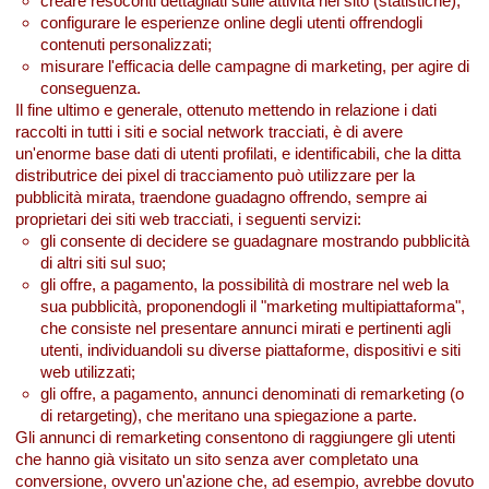
creare resoconti dettagliati sulle attività nel sito (statistiche);
configurare le esperienze online degli utenti offrendogli
contenuti personalizzati;
misurare l'efficacia delle campagne di marketing, per agire di
conseguenza.
Il fine ultimo e generale, ottenuto mettendo in relazione i dati
raccolti in tutti i siti e social network tracciati, è di avere
un'enorme base dati di utenti profilati, e identificabili, che la ditta
distributrice dei pixel di tracciamento può utilizzare per la
pubblicità mirata, traendone guadagno offrendo, sempre ai
proprietari dei siti web tracciati, i seguenti servizi:
gli consente di decidere se guadagnare mostrando pubblicità
di altri siti sul suo;
gli offre, a pagamento, la possibilità di mostrare nel web la
sua pubblicità, proponendogli il "marketing multipiattaforma",
che consiste nel presentare annunci mirati e pertinenti agli
utenti, individuandoli su diverse piattaforme, dispositivi e siti
web utilizzati;
gli offre, a pagamento, annunci denominati di remarketing (o
di retargeting), che meritano una spiegazione a parte.
Gli annunci di remarketing consentono di raggiungere gli utenti
che hanno già visitato un sito senza aver completato una
conversione, ovvero un'azione che, ad esempio, avrebbe dovuto