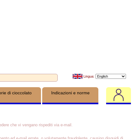
Lingua:
orie di cioccolato
Indicazioni e norme
edere che vi vengano rispediti via e‑mail.
erimento ed e‑mail errate, o volutamente fraudolente, causino disguidi di