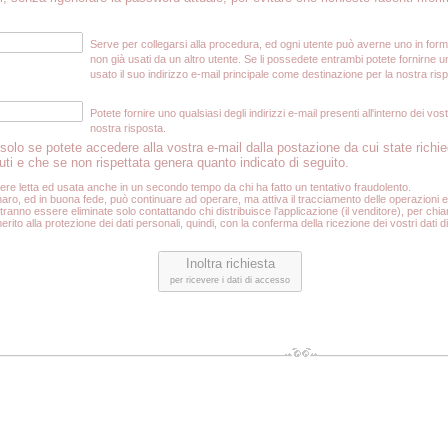
Serve per collegarsi alla procedura, ed ogni utente può averne uno in form
non già usati da un altro utente. Se li possedete entrambi potete fornirne un
usato il suo indirizzo e‑mail principale come destinazione per la nostra ris
Potete fornire uno qualsiasi degli indirizzi e‑mail presenti all'interno dei vo
nostra risposta.
, solo se potete accedere alla vostra e‑mail dalla postazione da cui state richie
uti e che se non rispettata genera quanto indicato di seguito.
re letta ed usata anche in un secondo tempo da chi ha fatto un tentativo fraudolento.
se ignaro, ed in buona fede, può continuare ad operare, ma attiva il tracciamento delle operazion
anno essere eliminate solo contattando chi distribuisce l'applicazione (il venditore), per chiar
ito alla protezione dei dati personali, quindi, con la conferma della ricezione dei vostri dati d
Inoltra richiesta
per ricevere i dati di accesso