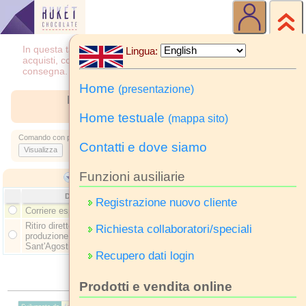
In questa tabella sono elencati i metodi di spedizione degli
Lingua:
acquisti, con le relative informazioni sui costi e tempi di
consegna.
Home
(presentazione)
Metodi di spedizione degli acquisti
(Tabella di 2 righe, tutte visualizzate.)
Home testuale
(mappa sito)
Comando con preselezione di una riga della tabella:
Contatti e dove siamo
Visualizza
Funzioni ausiliarie
- Spiegazioni uso tabella:
Mostra
Descrizione
Preferito
Registrazione nuovo cliente
Corriere espresso: ...
Sì
Ritiro diretto presso:
Richiesta collaboratori/speciali
produzione e vendita a
No
Sant'Agostino (Ferrara)
Recupero dati login
Prodotti e vendita online