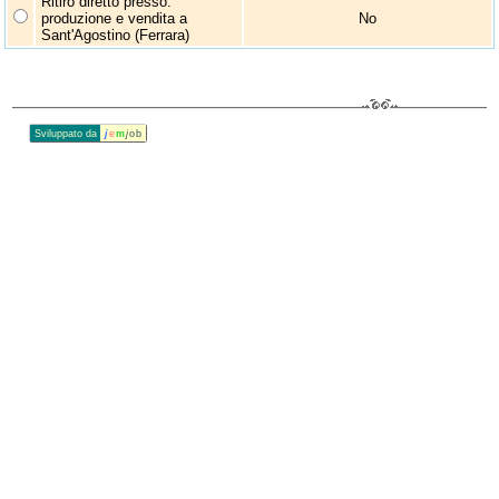
Ritiro diretto presso:
produzione e vendita a
No
Sant'Agostino (Ferrara)
Sviluppato da
j
e
m
j
ob