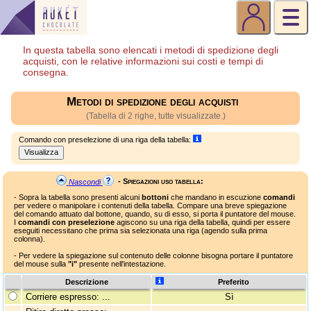
In questa tabella sono elencati i metodi di spedizione degli
acquisti, con le relative informazioni sui costi e tempi di
consegna.
Metodi di spedizione degli acquisti
(Tabella di 2 righe, tutte visualizzate.)
Comando con preselezione di una riga della tabella:
Visualizza
- Spiegazioni uso tabella:
Nascondi
- Sopra la tabella sono presenti alcuni
bottoni
che mandano in escuzione
comandi
per vedere o manipolare i contenuti della tabella. Compare una breve spiegazione
del comando attuato dal bottone, quando, su di esso, si porta il puntatore del mouse.
I
comandi con preselezione
agiscono su una riga della tabella, quindi per essere
eseguiti necessitano che prima sia selezionata una riga (agendo sulla prima
colonna).
- Per vedere la spiegazione sul contenuto delle colonne bisogna portare il puntatore
del mouse sulla
"i"
presente nell'intestazione.
Descrizione
Preferito
Corriere espresso: ...
Sì